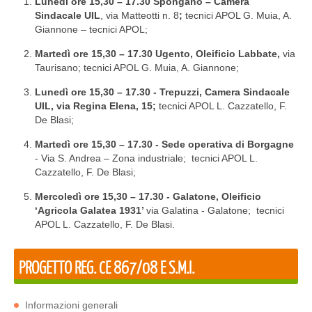
Lunedì ore 15,30 – 17.30 Spongano – Camera
Sindacale UIL
, via Matteotti n. 8
;
tecnici APOL G. Muia, A.
Giannone – tecnici APOL;
Martedì ore 15,30 – 17.30 Ugento, Oleificio Labbate,
via
Taurisano;
tecnici APOL G. Muia, A. Giannone;
Lunedì ore 15,30 – 17.30 - Trepuzzi, Camera Sindacale
UIL, via Regina Elena, 15;
tecnici APOL L. Cazzatello, F.
De Blasi;
Martedì ore 15,30 – 17.30 - Sede operativa di Borgagne
- Via S. Andrea – Zona industriale;
tecnici APOL L.
Cazzatello, F. De Blasi;
Mercoledì ore 15,30 – 17.30 - Galatone, Oleificio
‘Agricola Galatea 1931’
via Galatina - Galatone;
tecnici
APOL L. Cazzatello, F. De Blasi.
PROGETTO REG. CE 867/08 E S.M.I.
Informazioni generali