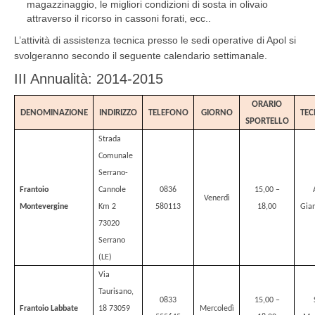
magazzinaggio, le migliori condizioni di sosta in olivaio
attraverso il ricorso in cassoni forati, ecc..
L’attività di assistenza tecnica presso le sedi operative di Apol si
svolgeranno secondo il seguente calendario settimanale.
III Annualità: 2014-2015
ORARIO
DENOMINAZIONE
INDIRIZZO
TELEFONO
GIORNO
TEC
SPORTELLO
Strada
Comunale
Serrano-
Frantoio
Cannole
0836
15,00 –
Venerdì
Montevergine
Km 2
580113
18,00
Gia
73020
Serrano
(LE)
Via
Taurisano,
0833
15,00 –
Frantoio Labbate
18 73059
Mercoledì