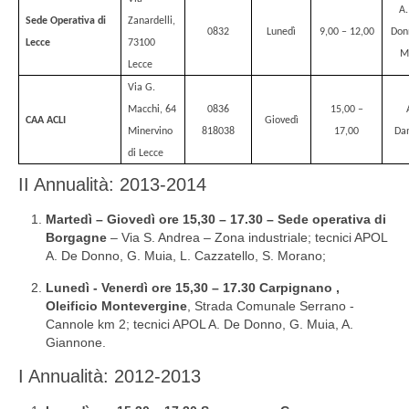
A.
Sede Operativa di
Zanardelli,
0832
Lunedì
9,00 – 12,00
Don
Lecce
73100
M
Lecce
Via G.
Macchi, 64
0836
15,00 –
CAA ACLI
Giovedì
Minervino
818038
17,00
Da
di Lecce
II Annualità: 2013-2014
Martedì – Giovedì ore 15,30 – 17.30 – Sede operativa di
Borgagne
– Via S. Andrea – Zona industriale;
tecnici APOL
A. De Donno, G. Muia, L. Cazzatello, S. Morano;
Lunedì - Venerdì ore 15,30 – 17.30 Carpignano ,
Oleificio Montevergine
, Strada Comunale Serrano -
Cannole km 2;
tecnici APOL A. De Donno, G. Muia, A.
Giannone.
I Annualità: 2012-2013