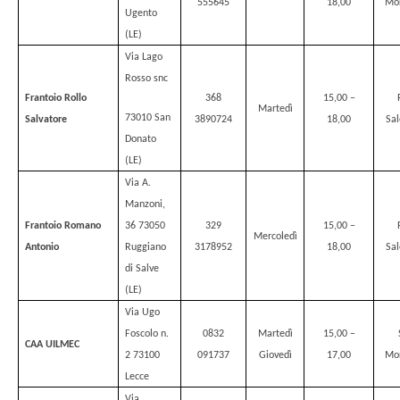
555645
18,00
Mo
Ugento
(LE)
Via Lago
Rosso snc
Frantoio Rollo
368
15,00 –
Martedì
73010 San
Salvatore
3890724
18,00
Sal
Donato
(LE)
Via A.
Manzoni,
Frantoio Romano
36 73050
329
15,00 –
Mercoledì
Antonio
Ruggiano
3178952
18,00
Sal
di Salve
(LE)
Via Ugo
Foscolo n.
0832
Martedì
15,00 –
CAA UILMEC
2 73100
091737
Giovedì
17,00
Mo
Lecce
Via