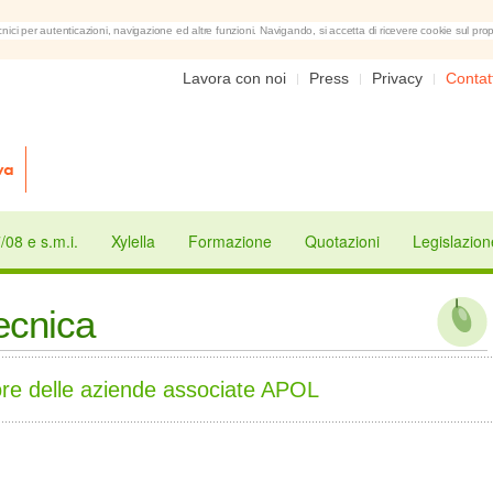
nici per autenticazioni, navigazione ed altre funzioni. Navigando, si accetta di ricevere cookie sul prop
Lavora con noi
Press
Privacy
Contat
08 e s.m.i.
Xylella
Formazione
Quotazioni
Legislazion
tecnica
avore delle aziende associate APOL