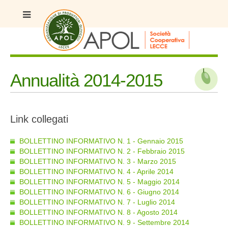
Annualità 2014-2015
Link collegati
BOLLETTINO INFORMATIVO N. 1 - Gennaio 2015
BOLLETTINO INFORMATIVO N. 2 - Febbraio 2015
BOLLETTINO INFORMATIVO N. 3 - Marzo 2015
BOLLETTINO INFORMATIVO N. 4 - Aprile 2014
BOLLETTINO INFORMATIVO N. 5 - Maggio 2014
BOLLETTINO INFORMATIVO N. 6 - Giugno 2014
BOLLETTINO INFORMATIVO N. 7 - Luglio 2014
BOLLETTINO INFORMATIVO N. 8 - Agosto 2014
BOLLETTINO INFORMATIVO N. 9 - Settembre 2014